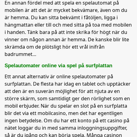
En annan fördel med att spela en spelautomat på
mobilen är att det är mycket bekvämare, även om du
är hemma. Du kan sitta bekvämt i fåtöljen, ligga i
hängmattan eller till och med sitta på toa med mobilen
i handen. Tänk bara på att inte skrika för högt när du
vinner om någon annan är hemma. De kanske blir lite
skrämda om de plötsligt hör ett vrål inifrån
badrummet…
Spelautomater online via spel på surfplattan
Ett annat alternativ är online spelautomater på
surfplattan. De flesta har idag en tablet och upptäcker
att den är en suverän möjlighet för att njuta av en
större skärm, som samtidigt ger den rörlighet som en
mobil erbjuder. När du spelar en slot på en surfplatta
blir det via ett mobilcasino, men det har egentligen
ingen betydelse. Om du har ett konto på ett casino på
nätet loggar du in med samma inloggningsuppgifter,
så är du igång och kan börja spela. Många casinon