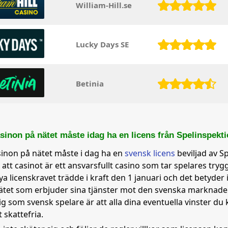
William-Hill.se
Lucky Days SE
Betinia
sinon på nätet måste idag ha en licens från Spelinspekt
inon på nätet måste i dag ha en
svensk licens
beviljad av S
 att casinot är ett ansvarsfullt casino som tar spelares try
nya licenskravet trädde i kraft den 1 januari och det betyder 
ätet som erbjuder sina tjänster mot den svenska marknade
dig som svensk spelare är att alla dina eventuella vinster du
 skattefria.