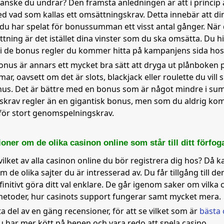
kanske du undrar? Den främsta anledningen är att i princip 
vad som kallas ett omsättningskrav. Detta innebär att din
tt du har spelat för bonussumman ett visst antal gånger. När
tning är det istället dina vinster som du ska omsätta. Du h
 i de bonus regler du kommer hitta på kampanjens sida hos
onus är annars ett mycket bra sätt att dryga ut plånboken på
mar, oavsett om det är slots, blackjack eller roulette du vill 
nus. Det är bättre med en bonus som är något mindre i s
krav regler än en gigantisk bonus, men som du aldrig ko
s för stort genomspelningskrav.
oner om de olika casinon online som står till ditt förfo
vilket av alla casinon online du bör registrera dig hos? Då k
 de olika sajter du är intresserad av. Du får tillgång till d
nitivt göra ditt val enklare. De går igenom saker om vilka 
etoder, hur casinots support fungerar samt mycket mera.
a del av en gäng recensioner, för att se vilket som är
bästa 
u har mer kött på benen och vara redo att spela casino.