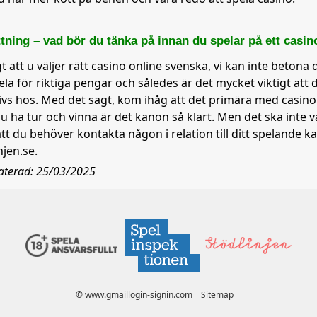
ning – vad bör du tänka på innan du spelar på ett casin
gt att u väljer rätt casino online svenska, vi kan inte beton
a för riktiga pengar och således är det mycket viktigt att 
rivs hos. Med det sagt, kom ihåg att det primära med casin
 du ha tur och vinna är det kanon så klart. Men det ska inte 
tt du behöver kontakta någon i relation till ditt spelande
jen.se.
aterad: 25/03/2025
© www.gmaillogin-signin.com
Sitemap