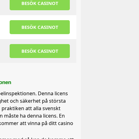
BESÖK CASINOT
BESÖK CASINOT
BESÖK CASINOT
ionen
pelinspektionen. Denna licens
gghet och säkerhet på största
i praktiken att alla svenskt
n måste ha denna licens. En
 kommer att vinna på ditt casino