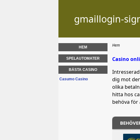
gmaillogin-sig
Hem
HEM
Casino onli
SPELAUTOMATER
BÄSTA CASINO
Intresserad
dig mot den
Casumo Casino
olika betal
hitta hos c
behöva för a
BEHÖVER