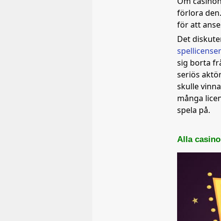
Om casinon 
förlora den
för att anse
Det diskute
spellicense
sig borta fr
seriös aktö
skulle vinna
många licens
spela på.
Alla casin