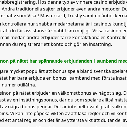
bbregistrering. Hos denna typ av vinnare casino erbjuds d
Andra traditionella sajter erbjuder även andra metoder.
ternativ som Visa / Mastercard, Trustly samt eplånböckerna S
 kontrollera hur snabba medarbetarna är i casinots kundtj
gt att du får assistans så snabbt sm möjligt. Vissa casinon e
 mail medan andra erbjuder färre kontaktkanaler. Kontroll
innan du registrerar ett konto och gör en insättning.
non på nätet har spännande erbjudanden i samband med 
igare mycket populärt att bonus spela bland svenska spelar
ätet har bara erbjuda en bonus i samband med första insät
r numer otillåtna.
asinon på nätet erbjuder en välkomstbonus av något slag. 
tast av en insättningsbonus, där du som spelare alltså måst
el av några bonus pengar. Det är inte helt ovanligt att välko
pins. Vi kan inte påpeka vikten av att läsa regler och villkor 
tt antal regler och det är av yttersta vikt att du tar del a