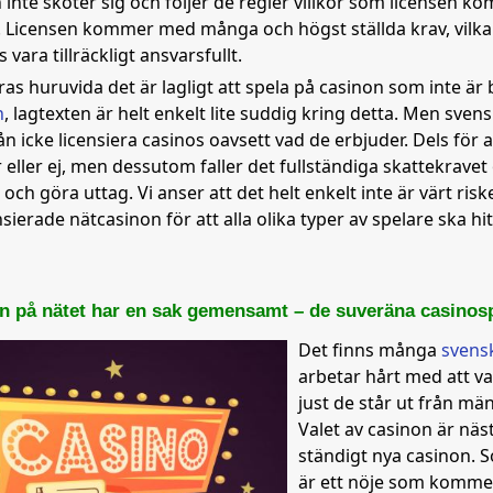
inte sköter sig och följer de regler villkor som licensen
. Licensen kommer med många och högst ställda krav, vilka
s vara tillräckligt ansvarsfullt.
ras huruvida det är lagligt att spela på casinon som inte är
n
, lagtexten är helt enkelt lite suddig kring detta. Men svens
ån icke licensiera casinos oavsett vad de erbjuder. Dels för at
r eller ej, men dessutom faller det fullständiga skattekra
 och göra uttag. Vi anser att det helt enkelt inte är värt riske
ierade nätcasinon för att alla olika typer av spelare ska hitta
on på nätet har en sak gemensamt – de suveräna casinosp
Det finns många
svens
arbetar hårt med att va
just de står ut från män
Valet av casinon är näs
ständigt nya casinon.
är ett nöje som kommer